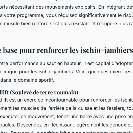
orts nécessitant des mouvements explosifs. En intégrant de
 votre programme, vous réduisez significativement le risq
n muscle bien renforcé est plus résistant et récupère plus 
e base pour renforcer les ischio-jambiers
tre performance au saut en hauteur, il est capital d’adopter
écifique pour les ischio-jambiers. Voici quelques exercices
 dans le domaine sportif.
ift (Soulevé de terre roumain)
ift est un exercice incontournable pour renforcer les ischio
lement les muscles de l’arrière de la cuisse et les fessiers, t
exécuter ce mouvement, tenez une barre avec une prise en 
épaules. Descendez en fléchissant légèrement les genoux et
ière. Revenez à la position initiale en contractant les muscl