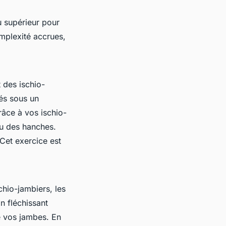
u supérieur pour
omplexité accrues,
 des ischio-
xés sous un
âce à vos ischio-
au des hanches.
 Cet exercice est
chio-jambiers, les
n fléchissant
e vos jambes. En