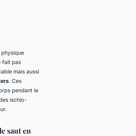
n physique
 fait pas
able mais aussi
iers
. Ces
corps pendant le
des ischio-
ur.
e saut en