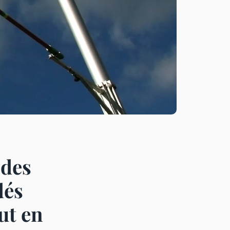
 des
dés
ut en