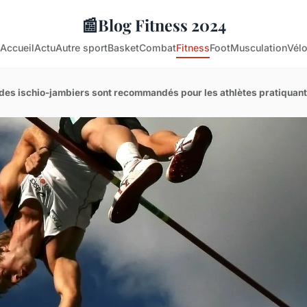
📰
Blog Fitness 2024
Accueil
Actu
Autre sport
Basket
Combat
Fitness
Foot
Musculation
Vél
des ischio-jambiers sont recommandés pour les athlètes pratiquant 