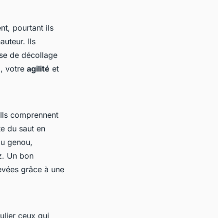
t, pourtant ils
auteur. Ils
hase de décollage
e
, votre
agilité
et
. Ils comprennent
e du saut en
du genou,
ez. Un bon
evées grâce à une
ulier ceux qui