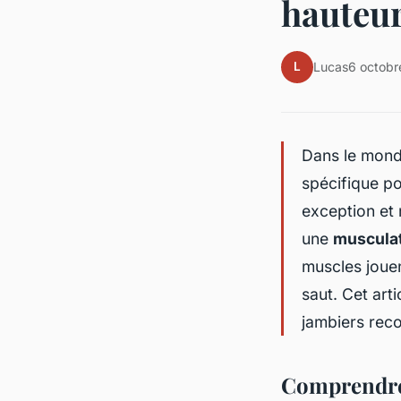
hauteu
L
Lucas
6 octob
Dans le monde
spécifique po
exception et
une
muscula
muscles jouen
saut. Cet art
jambiers reco
Comprendre 