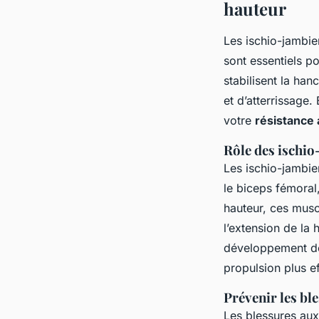
hauteur
Les ischio-jambie
sont essentiels po
stabilisent la han
et d’atterrissage
votre
résistance
Rôle des ischio
Les ischio-jambie
le biceps fémoral
hauteur, ces musc
l’extension de la
développement de
propulsion plus ef
Prévenir les bl
Les blessures aux 