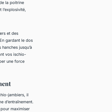
de la poitrine
l’explosivité,
ers et des
En gardant le dos
s hanches jusqu’à
ant vos ischio-
pper une force
ment
io-jambiers, il
me d’entraînement.
 pour maximiser