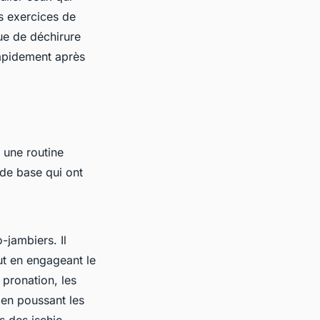
s exercices de
ue de déchirure
rapidement après
 une routine
 de base qui ont
-jambiers. Il
out en engageant le
pronation, les
 en poussant les
es des ischio-